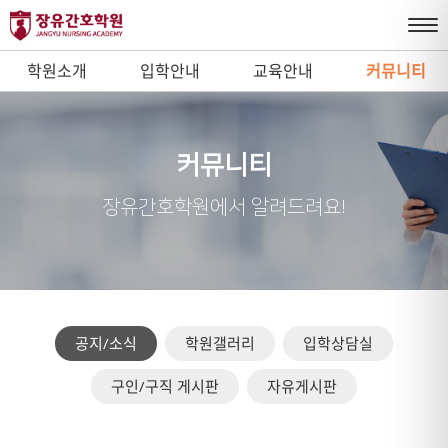
학원소개
입학안내
교육안내
커뮤니티
커뮤니티
장유간호학원에서 알려드려요!
공지/소식
학원갤러리
입학상담실
구인/구직 게시판
자유게시판