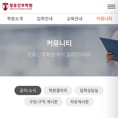
학원소개
입학안내
교육안내
커뮤니티
커뮤니티
장유간호학원에서 알려드려요!
공지/소식
학원갤러리
입학상담실
구인/구직 게시판
자유게시판