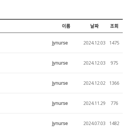
이름
날짜
조회
jynurse
2024.12.03
1475
jynurse
2024.12.03
975
jynurse
2024.12.02
1366
jynurse
2024.11.29
776
jynurse
2024.07.03
1482